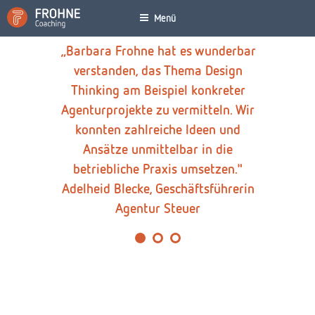
Zum
Menü
Inhalt
springen
„Barbara Frohne hat es wunderbar
verstanden, das Thema Design
Thinking am Beispiel konkreter
Agenturprojekte zu vermitteln. Wir
Pre
Nex
konnten zahlreiche Ideen und
vio
t
Ansätze unmittelbar in die
us
betriebliche Praxis umsetzen."
Adelheid Blecke, Geschäftsführerin
Agentur Steuer